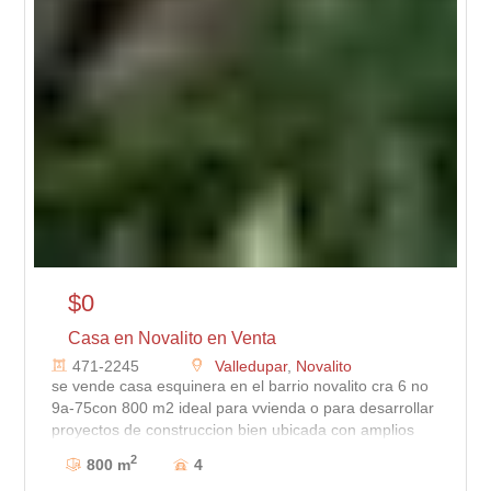
$0
Casa en Novalito en Venta
471-2245
Valledupar
,
Novalito
se vende casa esquinera en el barrio novalito cra 6 no
9a-75con 800 m2 ideal para vvienda o para desarrollar
proyectos de construccion bien ubicada con amplios
espacios sala comedor cocina area de labores y social
2
800 m
4
,patio amplio.