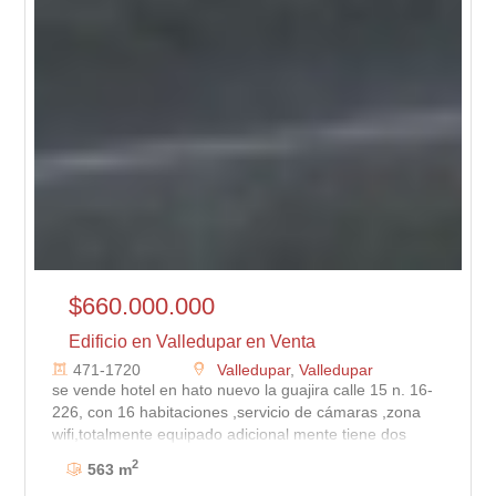
$660.000.000
Edificio en Valledupar en Venta
471-1720
Valledupar
,
Valledupar
se vende hotel en hato nuevo la guajira calle 15 n. 16-
226, con 16 habitaciones ,servicio de cámaras ,zona
wifi,totalmente equipado adicional mente tiene dos
locales comerciales esta ubicado sobre la via principal
2
563 m