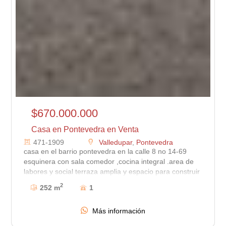
$670.000.000
Casa en Pontevedra en Venta
471-1909
Valledupar
,
Pontevedra
casa en el barrio pontevedra en la calle 8 no 14-69
esquinera con sala comedor ,cocina integral .area de
labores y social terraza amplia y espacio para construir
y hacer ampliaciones .
2
252 m
1
Más información