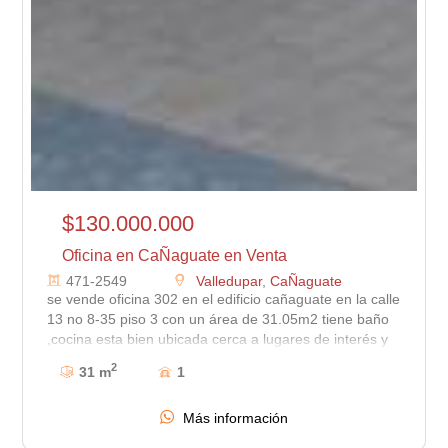
$130.000.000
Oficina en CaÑaguate en Venta
471-2549
Valledupar
,
CaÑaguate
se vende oficina 302 en el edificio cañaguate en la calle
13 no 8-35 piso 3 con un área de 31.05m2 tiene baño
,cocina esta bien ubicada cerca a lugares de interés y
tiene buenas vías de acceso
2
31 m
1
Más información